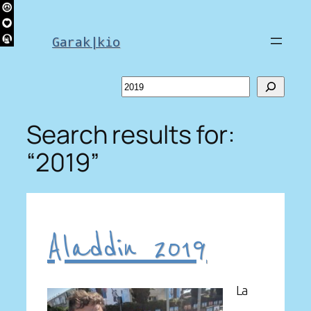
Skip
to
Garak|kio
content
Search
Search results for:
“2019”
Aladdin 2019
La