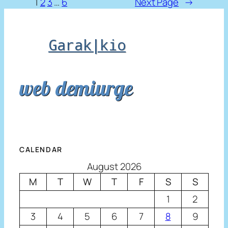
1
2
3
…
6
Next Page
→
Garak|kio
web demiurge
CALENDAR
August 2026
M
T
W
T
F
S
S
1
2
3
4
5
6
7
8
9