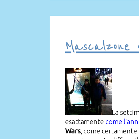
Mascalzone u
La settim
esattamente
come l’ann
Wars
, come certamente 