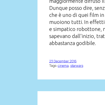
maggiormente diffuso il t
Dunque posso dire, senza
che è uno di quei film in
muoiono tutti. In effett
e simpatico robottone, m
sapevano dall’inizio, tra
abbastanza godibile.
23 December 2016
Tags:
cinema
, 
starwars