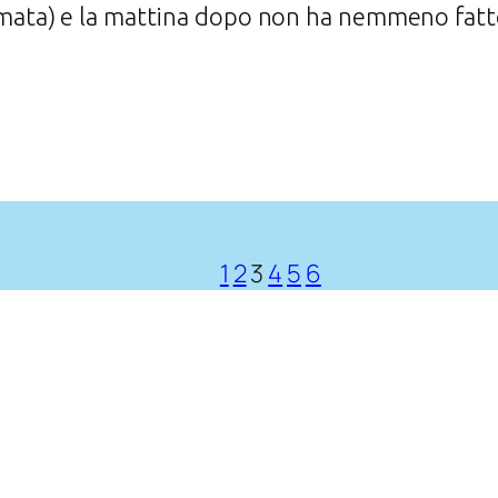
ta) e la mattina dopo non ha nemmeno fatto
1
2
3
4
5
6