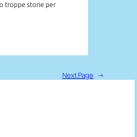
 troppe storie per
Next Page
→