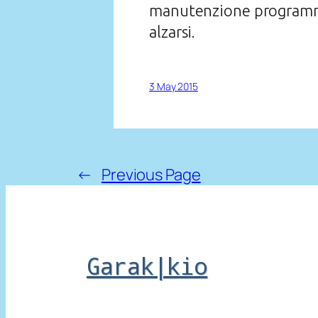
manutenzione programma
alzarsi.
3 May 2015
←
Previous Page
Garak|kio