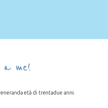
i a me!
 veneranda età di trentadue anni.