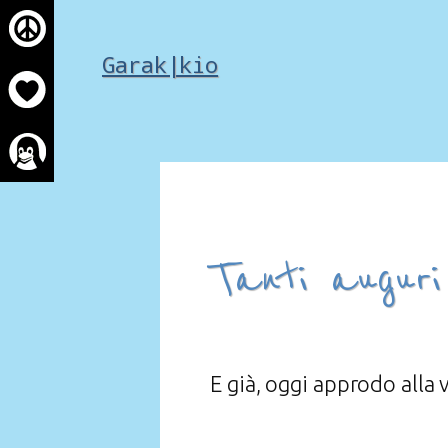
Skip
to
Garak|kio
content
Tanti augur
E già, oggi approdo alla