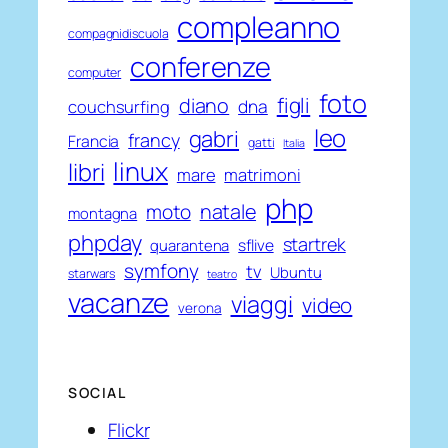
compleanno
compagnidiscuola
conferenze
computer
foto
figli
diano
couchsurfing
dna
leo
gabri
francy
Francia
gatti
Italia
linux
libri
mare
matrimoni
php
natale
moto
montagna
phpday
startrek
sflive
quarantena
symfony
tv
Ubuntu
starwars
teatro
vacanze
viaggi
video
verona
SOCIAL
Flickr