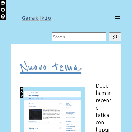
Skip
to
Garak|kio
content
Search
Nuovo tema
Dopo
la mia
recent
e
fatica
con
l’upgr