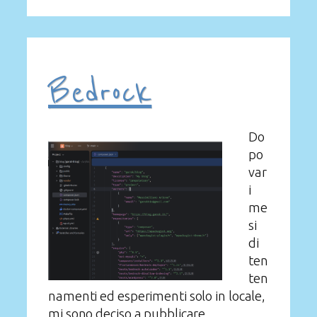
Bedrock
Do
po
var
i
me
si
di
ten
ten
namenti ed esperimenti solo in locale,
mi sono deciso a pubblicare