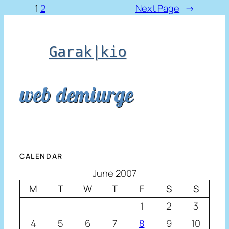
1
2
Next Page
→
Garak|kio
web demiurge
CALENDAR
June 2007
M
T
W
T
F
S
S
1
2
3
4
5
6
7
8
9
10