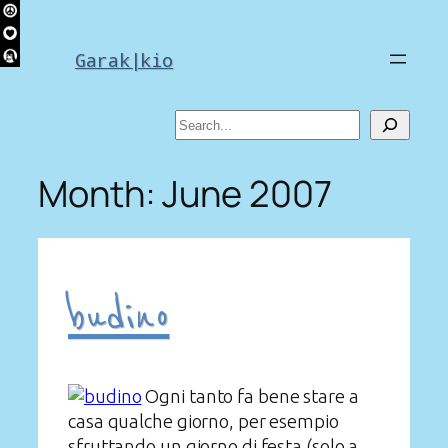
Skip
to
Garak|kio
content
Search
Month:
June 2007
budino
Ogni tanto fa bene stare a
casa qualche giorno, per esempio
sfruttando un giorno di festa (solo a