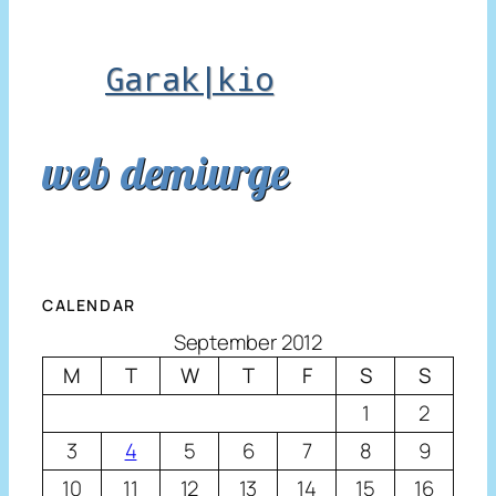
Garak|kio
web demiurge
CALENDAR
September 2012
M
T
W
T
F
S
S
1
2
3
4
5
6
7
8
9
10
11
12
13
14
15
16