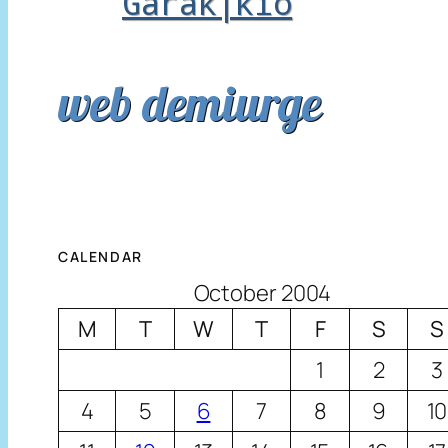
Garak|kio
web demiurge
CALENDAR
October 2004
M
T
W
T
F
S
S
1
2
3
4
5
6
7
8
9
10