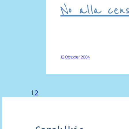
No alla cens
12 October 2004
1
2