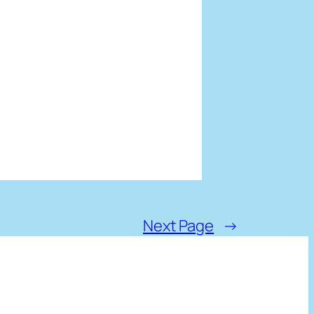
Next Page
→