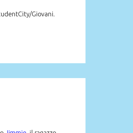
StudentCity/Giovani.
no
Jimmie
, il ragazzo