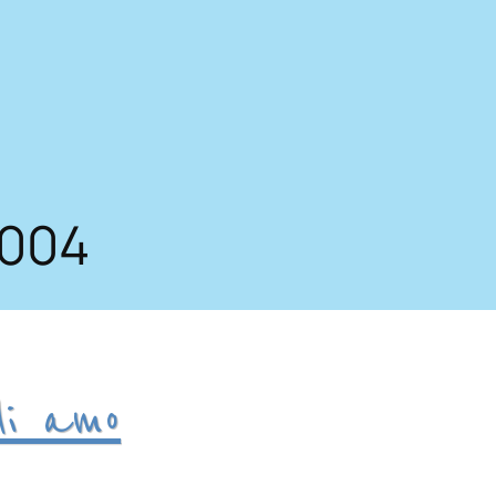
2004
li amo