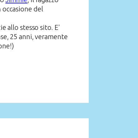
n occasione del
e allo stesso sito. E'
dase, 25 anni, veramente
one!)