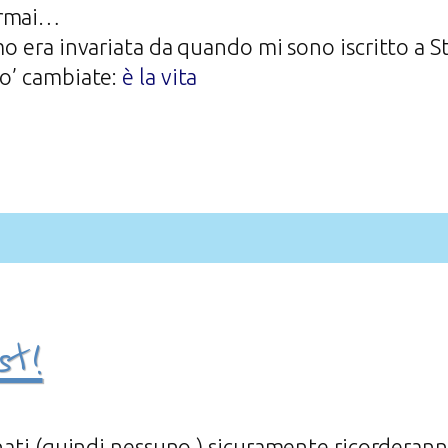
ormai…
amo era invariata da quando mi sono iscritto a 
po’ cambiate:
è la vita
st!
onati (quindi nessuno
) sicuramente ricorderan