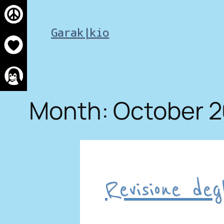
Skip
to
Garak|kio
content
Month:
October 
Revisione deg