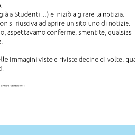
.
(già a Studenti…) e iniziò a girare la notizia.
on si riusciva ad aprire un sito uno di notizie.
o, aspettavamo conferme, smentite, qualsiasi 
e.
elle immagini viste e riviste decine di volte, qu
i.
ilm di Moore, Farenheit 9/11