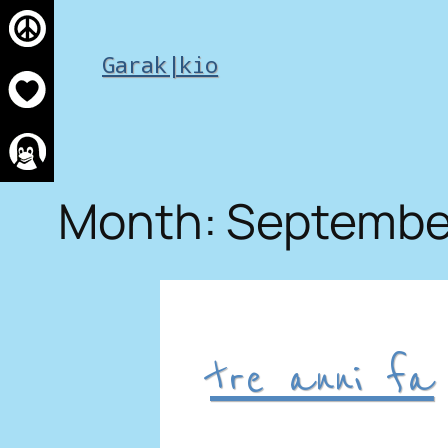
Skip
to
Garak|kio
content
Month:
Septembe
tre anni fa