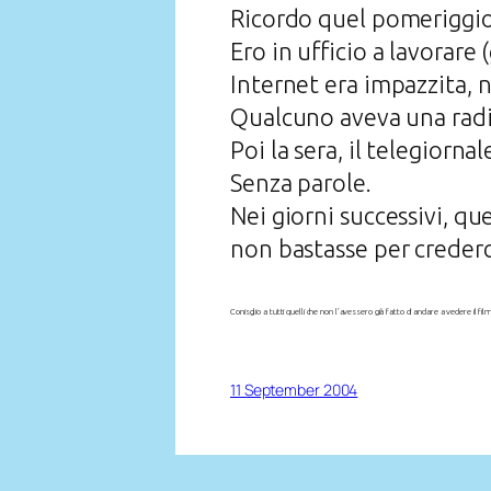
Ricordo quel pomeriggio
Ero in ufficio a lavorare 
Internet era impazzita, n
Qualcuno aveva una radi
Poi la sera, il telegiornal
Senza parole.
Nei giorni successivi, qu
non bastasse per crederc
Conisglio a tutti quelli che non l’avessero già fatto di andare a vedere il f
11 September 2004