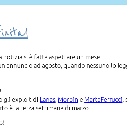
inita!
a notizia si è fatta aspettare un mese…
un annuncio ad agosto, quando nessuno lo legge
!
 gli exploit di
Lanas
,
Morbin
e
MartaFerrucci
,
arto è la terza settimana di marzo.
o!