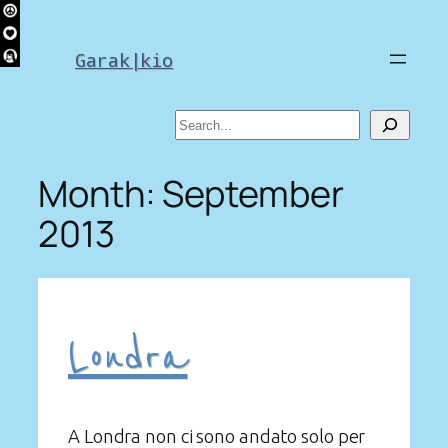
Skip
to
Garak|kio
content
Search
Month:
September
2013
Londra
A Londra non ci sono andato solo per