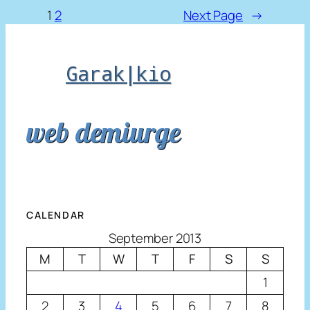
1
2
Next Page
→
Garak|kio
web demiurge
CALENDAR
September 2013
M
T
W
T
F
S
S
1
2
3
4
5
6
7
8