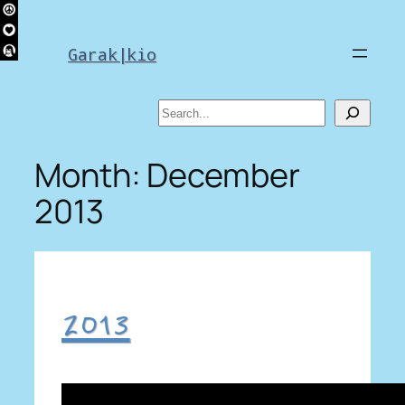
Skip
to
Garak|kio
content
Search
Month:
December
2013
2013