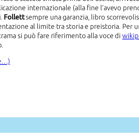
icazione internazionale (alla fine l’avevo preno
i.
Follett
sempre una garanzia, libro scorrevoli
ntazione al limite tra storia e preistoria. Pe
 trama si può fare riferimento alla voce di
wikip
o.
e…)