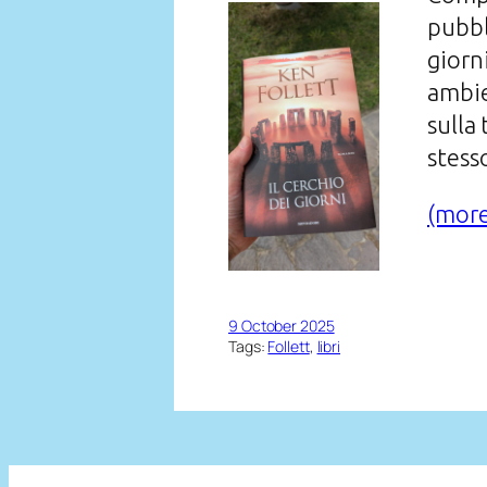
pubbl
giorn
ambie
sulla
stess
(mor
9 October 2025
Tags:
Follett
, 
libri