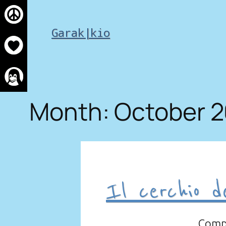
Skip
to
Garak|kio
content
Month:
October 
Il cerchio de
Compr