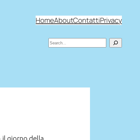
Home
About
Contatti
Privacy
Search
 il giorno della