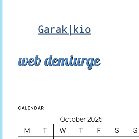
Garak|kio
web demiurge
CALENDAR
October 2025
M
T
W
T
F
S
S