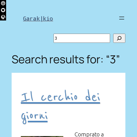
Skip
to
Garak|kio
content
Search
Search results for: “3”
Il cerchio dei
giorni
Comprato a