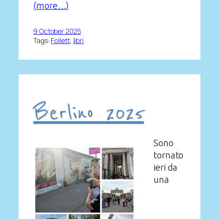
(more…)
9 October 2025
Tags:
Follett
, 
libri
Berlino 2025
Sono
tornato
ieri da
una