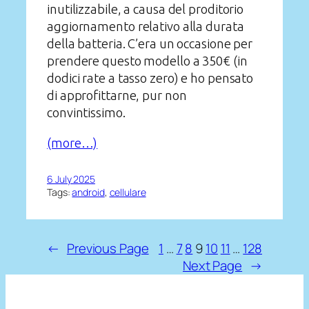
inutilizzabile, a causa del proditorio
aggiornamento relativo alla durata
della batteria. C’era un occasione per
prendere questo modello a 350€ (in
dodici rate a tasso zero) e ho pensato
di approfittarne, pur non
convintissimo.
(more…)
6 July 2025
Tags:
android
, 
cellulare
←
Previous Page
1
…
7
8
9
10
11
…
128
Next Page
→