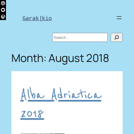
Skip
to
Garak|kio
content
Search
Month:
August 2018
Alba Adriatica
2018