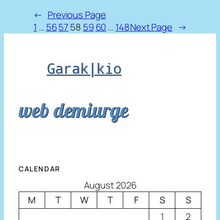
←
Previous Page
1
…
56
57
58
59
60
…
148
Next Page
→
Garak|kio
web demiurge
CALENDAR
August 2026
M
T
W
T
F
S
S
1
2