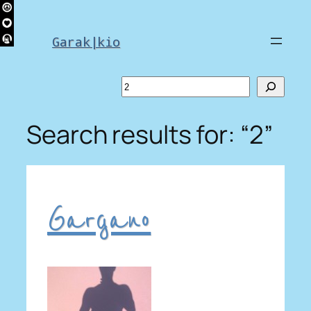
Skip
to
Garak|kio
content
Search
Search results for: “2”
Gargano