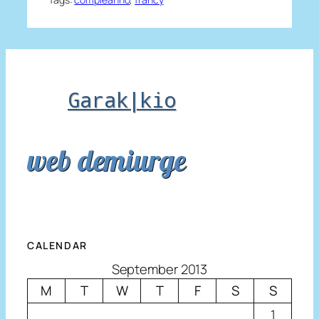
Garak|kio
web demiurge
CALENDAR
September 2013
M
T
W
T
F
S
S
1