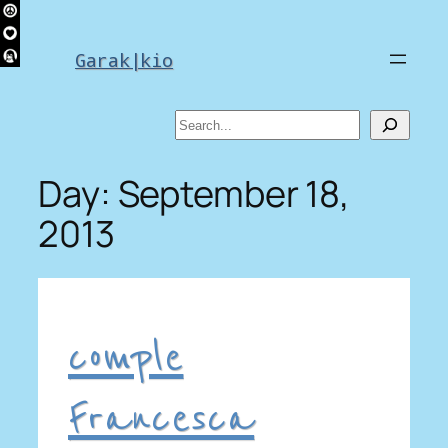
Skip
to
Garak|kio
content
Search
Day:
September 18,
2013
comple
Francesca