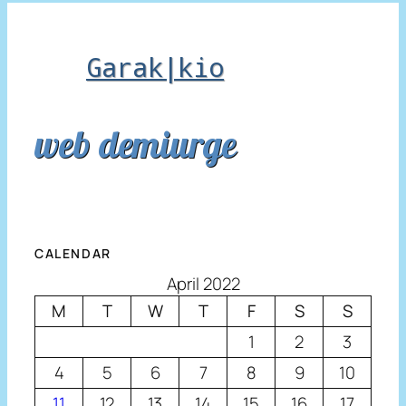
Garak|kio
web demiurge
CALENDAR
April 2022
M
T
W
T
F
S
S
1
2
3
4
5
6
7
8
9
10
11
12
13
14
15
16
17