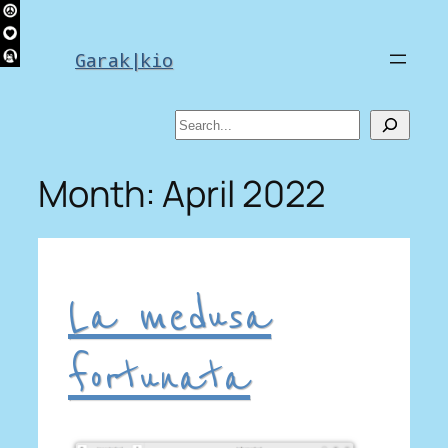
Skip
to
Garak|kio
content
Search
Month:
April 2022
La medusa
fortunata