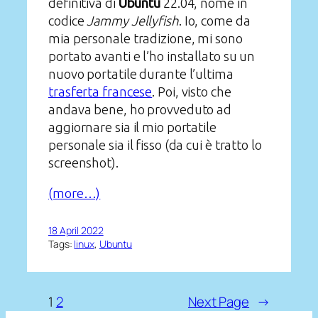
definitiva di
Ubuntu
22.04, nome in
codice
Jammy Jellyfish
. Io, come da
mia personale tradizione, mi sono
portato avanti e l’ho installato su un
nuovo portatile durante l’ultima
trasferta francese
. Poi, visto che
andava bene, ho provveduto ad
aggiornare sia il mio portatile
personale sia il fisso (da cui è tratto lo
screenshot).
(more…)
18 April 2022
Tags:
linux
, 
Ubuntu
1
2
Next Page
→