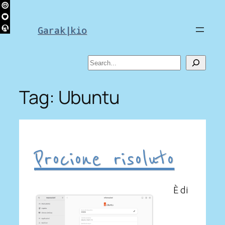
Skip
to
Garak|kio
content
Search
Tag:
Ubuntu
Procione risoluto
È di