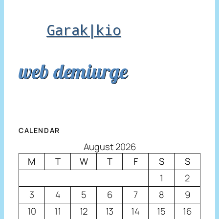
Garak|kio
web demiurge
CALENDAR
August 2026
M
T
W
T
F
S
S
1
2
3
4
5
6
7
8
9
10
11
12
13
14
15
16