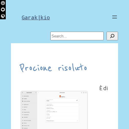
Skip
to
Garak|kio
content
Search
Procione risoluto
È di