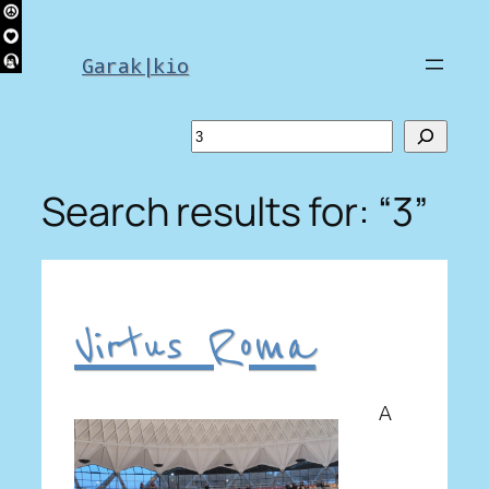
Skip
to
Garak|kio
content
Search
Search results for: “3”
Virtus Roma
A