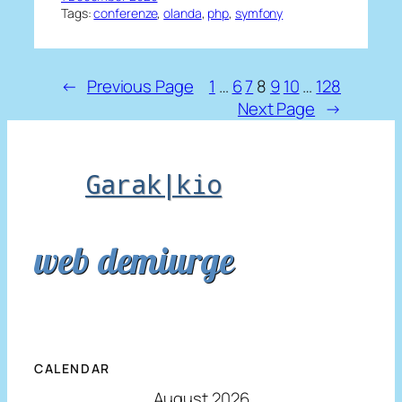
Tags:
conferenze
, 
olanda
, 
php
, 
symfony
←
Previous Page
1
…
6
7
8
9
10
…
128
Next Page
→
Garak|kio
web demiurge
CALENDAR
August 2026