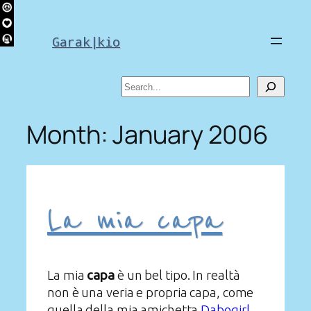
Skip
to
Garak|kio
content
Search
Month:
January 2006
La mia capa
La mia
capa
è un bel tipo. In realtà
non è una veria e propria capa, come
quella della mia amichetta
Dabogirl
,