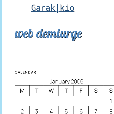
Garak|kio
web demiurge
CALENDAR
January 2006
M
T
W
T
F
S
S
1
2
3
4
5
6
7
8