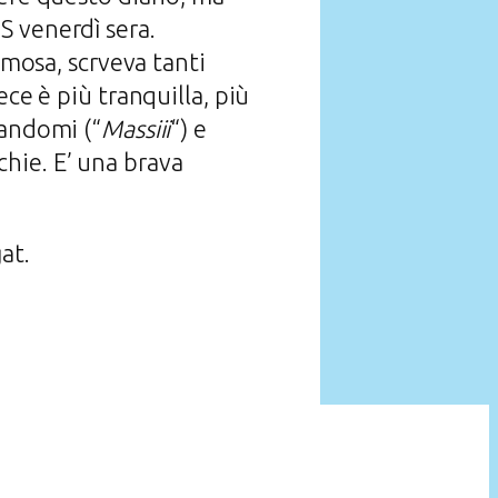
S venerdì sera.
amosa, scrveva tanti
ce è più tranquilla, più
mandomi (“
Massiii
“) e
hie. E’ una brava
at.