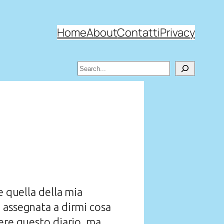
Home
About
Contatti
Privacy
Search
e quella della mia
a assegnata a dirmi cosa
ere questo diario, ma