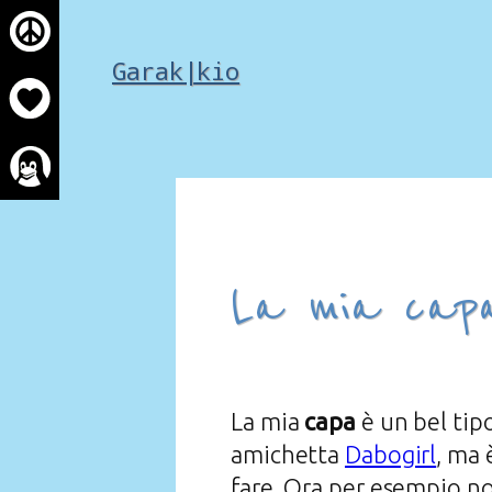
Skip
to
Garak|kio
content
La mia cap
La mia
capa
è un bel tipo
amichetta
Dabogirl
, ma 
fare. Ora per esempio no