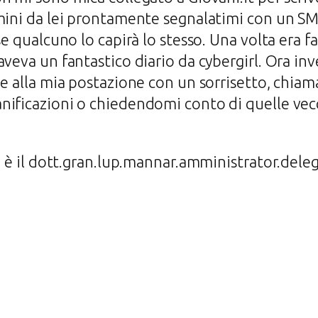
mini da lei prontamente segnalatimi con un SM
se qualcuno lo capirà lo stesso. Una volta era f
veva un fantastico diario da cybergirl. Ora inve
ne alla mia postazione con un sorrisetto, chia
ificazioni o chiedendomi conto di quelle vecc
o è il dott.gran.lup.mannar.amministrator.deleg