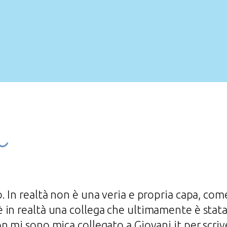
a
. In realtà non è una veria e propria capa, com
è in realtà una collega che ultimamente è stat
n mi sono mica collegato a Giovani.it per scriv