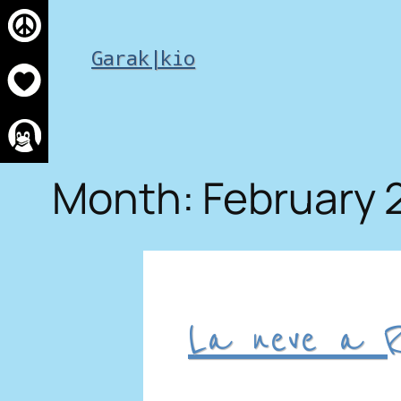
Skip
to
Garak|kio
content
Month:
February 
La neve a 