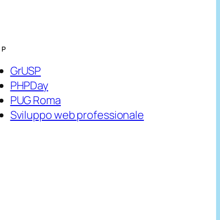
HP
GrUSP
PHPDay
PUG Roma
Sviluppo web professionale