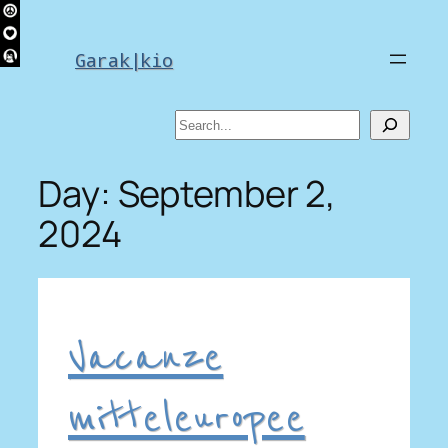
Skip
to
Garak|kio
content
Search
Day:
September 2,
2024
Vacanze
mitteleuropee