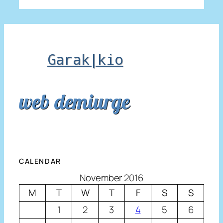
Garak|kio
web demiurge
CALENDAR
November 2016
M
T
W
T
F
S
S
1
2
3
4
5
6