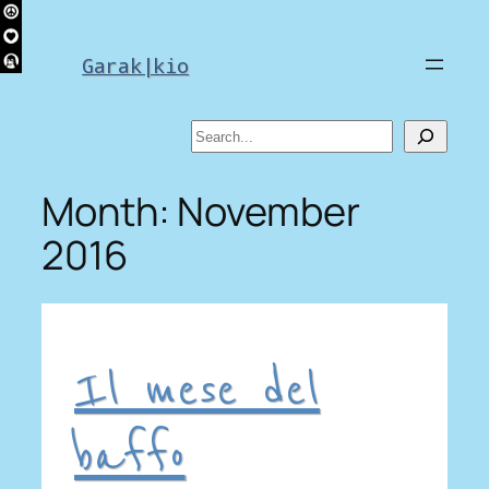
Skip
to
Garak|kio
content
Search
Month:
November
2016
Il mese del
baffo