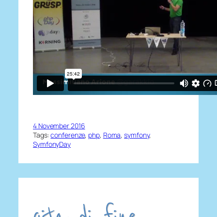
4 November 2016
Tags:
conferenze
, 
php
, 
Roma
, 
symfony
, 
SymfonyDay
gita di fine