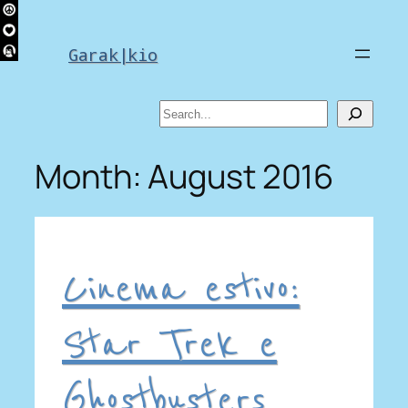
Skip
to
Garak|kio
content
Search
Month:
August 2016
Cinema estivo:
Star Trek e
Ghostbusters