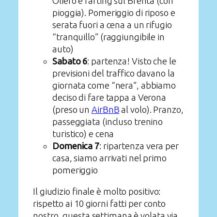
Oliero e rafting sul Brenta (con
pioggia). Pomeriggio di riposo e
serata fuori a cena a un rifugio
“tranquillo” (raggiungibile in
auto)
Sabato 6
: partenza! Visto che le
previsioni del traffico davano la
giornata come “nera”, abbiamo
deciso di fare tappa a Verona
(preso un
AirBnB
al volo). Pranzo,
passeggiata (incluso trenino
turistico) e cena
Domenica 7
: ripartenza vera per
casa, siamo arrivati nel primo
pomeriggio
Il giudizio finale è molto positivo:
rispetto ai 10 giorni fatti per conto
nostro, questa settimana è volata via