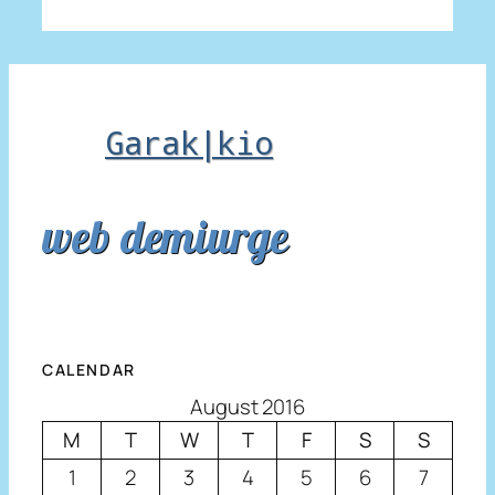
Garak|kio
web demiurge
CALENDAR
August 2016
M
T
W
T
F
S
S
1
2
3
4
5
6
7