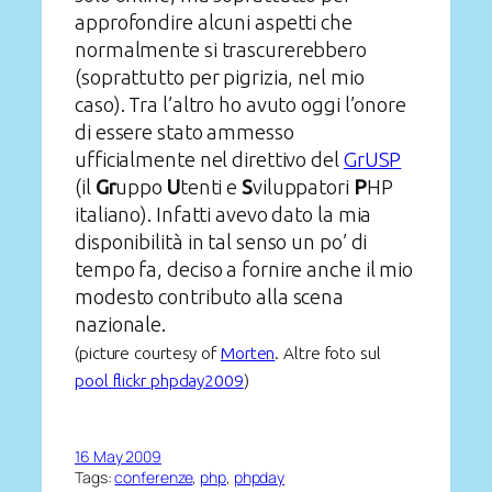
approfondire alcuni aspetti che
normalmente si trascurerebbero
(soprattutto per pigrizia, nel mio
caso). Tra l’altro ho avuto oggi l’onore
di essere stato ammesso
ufficialmente nel direttivo del
GrUSP
(il
Gr
uppo
U
tenti e
S
viluppatori
P
HP
italiano). Infatti avevo dato la mia
disponibilità in tal senso un po’ di
tempo fa, deciso a fornire anche il mio
modesto contributo alla scena
nazionale.
(picture courtesy of
Morten
. Altre foto sul
pool flickr phpday2009
)
16 May 2009
Tags:
conferenze
, 
php
, 
phpday