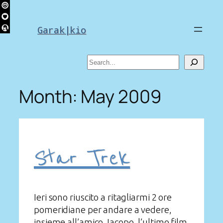
Skip
to
Garak|kio
content
Search
Month:
May 2009
Star Trek
Ieri sono riuscito a ritagliarmi 2 ore
pomeridiane per andare a vedere,
insieme all’amico Jacopo, l’ultimo film