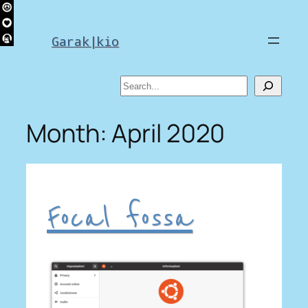
Skip
to
Garak|kio
content
Search
Month:
April 2020
Focal fossa