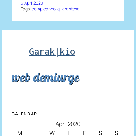
6 April 2020
Tags:
compleanno
, 
quarantena
Garak|kio
web demiurge
CALENDAR
April 2020
M
T
W
T
F
S
S