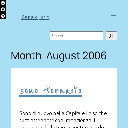
Skip
to
Garak|kio
content
Search
Month:
August 2006
sono tornato
Sono di nuovo nella Capitale.Lo so che
tutti attendete con impazienza il
resoconto delle mie avventure sarde,