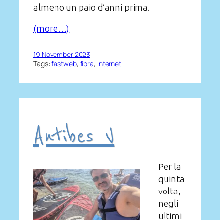
almeno un paio d’anni prima.
(more…)
19 November 2023
Tags:
fastweb
, 
fibra
, 
internet
Antibes V
Per la
quinta
volta,
negli
ultimi