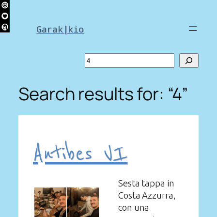
Skip
to
Garak|kio
content
Search
Search results for: “4”
Antibes VI
Sesta tappa in
Costa Azzurra,
con una