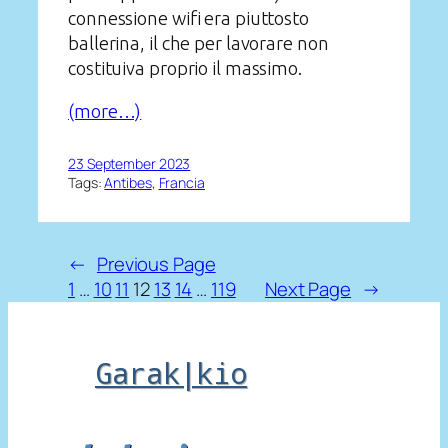
connessione wifi era piuttosto
ballerina, il che per lavorare non
costituiva proprio il massimo.
(more…)
23 September 2023
Tags:
Antibes
, 
Francia
←
Previous Page
1
…
10
11
12
13
14
…
119
Next Page
→
Garak|kio