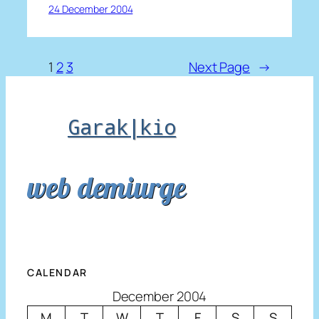
24 December 2004
1
2
3
Next Page
→
Garak|kio
web demiurge
CALENDAR
December 2004
M
T
W
T
F
S
S