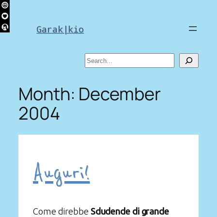
Skip
to
Garak|kio
content
Search
Month:
December
2004
Auguri!
Come direbbe
Sdudende di grande