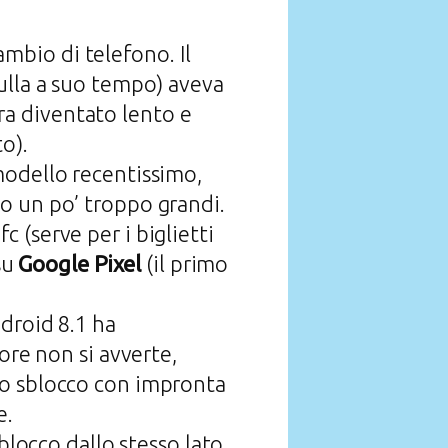
mbio di telefono. Il
ulla a suo tempo) aveva
a diventato lento e
o).
modello recentissimo,
o un po’ troppo grandi.
 (serve per i biglietti
su
Google Pixel
(il primo
droid 8.1 ha
ore non si avverte,
Lo sblocco con impronta
e.
blocco dallo stesso lato