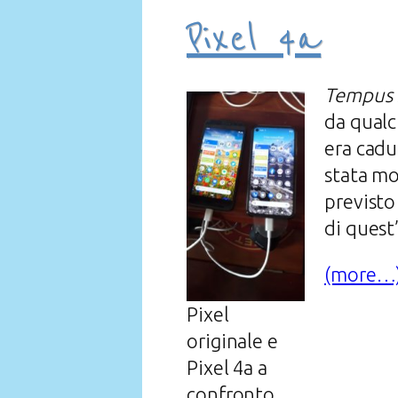
Pixel 4a
Tempus 
da qualc
era cadu
stata mo
previsto
di quest
(more…
Pixel
originale e
Pixel 4a a
confronto