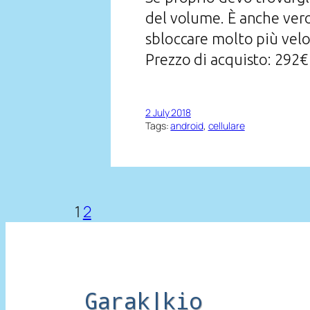
del volume. È anche vero
sbloccare molto più vel
Prezzo di acquisto: 292€
2 July 2018
Tags:
android
, 
cellulare
1
2
Garak|kio