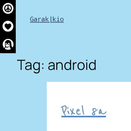
Skip
to
Garak|kio
content
Tag:
android
Pixel 8a