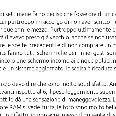
i settimane fa ho deciso che fosse ora di un ca
cui purtroppo mi accorgo di non aver scritto n
r due anni e mezzo. Purtroppo ultimamente er
à (l’avevo preso già vecchio, anche se non usat
re le scelte precedenti e di non comprare un 
 fanno tutti schermi che per i miei gusti son
olo uno schermo intorno ai cinque pollici, nfc
c e un sistema aggiornato, la scelta è ricaduta 
ilizzo devo dire che sono molto soddisfatto: An
vanti rispetto al 6, il peso leggermente superi
sottile dà una sensazione di maneggevolezza. 
re RAM si vede tutta, le foto sono molto bell
 un difetto, io non avrei messo il pulsante di s