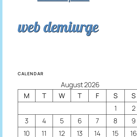
web demiurge
CALENDAR
August 2026
M
T
W
T
F
S
S
1
2
3
4
5
6
7
8
9
10
11
12
13
14
15
16