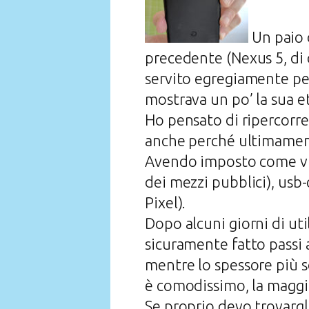
Un paio d
precedente (Nexus 5, di 
servito egregiamente pe
mostrava un po’ la sua et
Ho pensato di ripercorre
anche perché ultimamente
Avendo imposto come vinc
dei mezzi pubblici), usb-
Pixel).
Dopo alcuni giorni di ut
sicuramente fatto passi a
mentre lo spessore più 
è comodissimo, la maggio
Se proprio devo trovargli