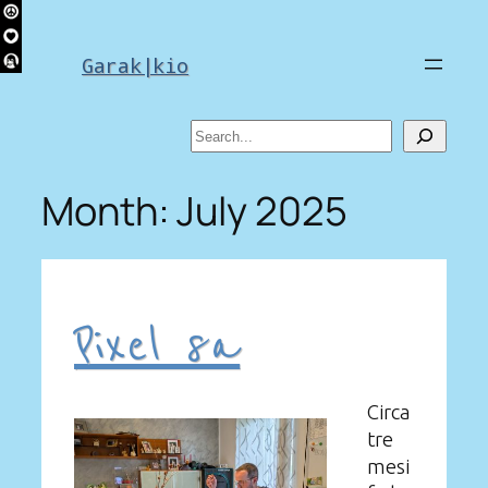
Skip
to
Garak|kio
content
Search
Month:
July 2025
Pixel 8a
Circa
tre
mesi