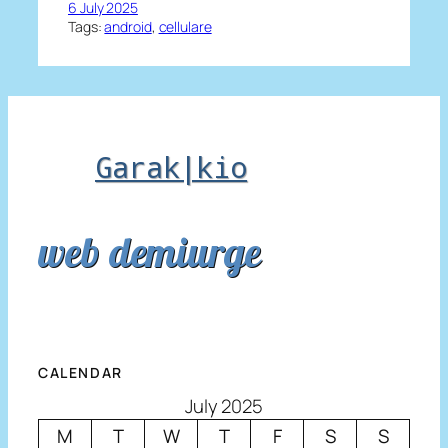
6 July 2025
Tags:
android
, 
cellulare
Garak|kio
web demiurge
CALENDAR
July 2025
M
T
W
T
F
S
S