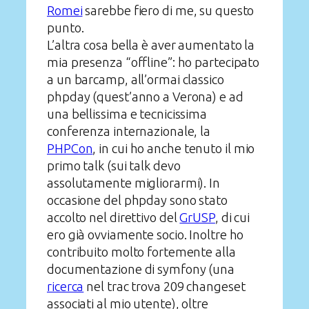
Romei
sarebbe fiero di me, su questo
punto.
L’altra cosa bella è aver aumentato la
mia presenza “offline”: ho partecipato
a un barcamp, all’ormai classico
phpday (quest’anno a Verona) e ad
una bellissima e tecnicissima
conferenza internazionale, la
PHPCon
, in cui ho anche tenuto il mio
primo talk (sui talk devo
assolutamente migliorarmi). In
occasione del phpday sono stato
accolto nel direttivo del
GrUSP
, di cui
ero già ovviamente socio. Inoltre ho
contribuito molto fortemente alla
documentazione di symfony (una
ricerca
nel trac trova 209 changeset
associati al mio utente), oltre