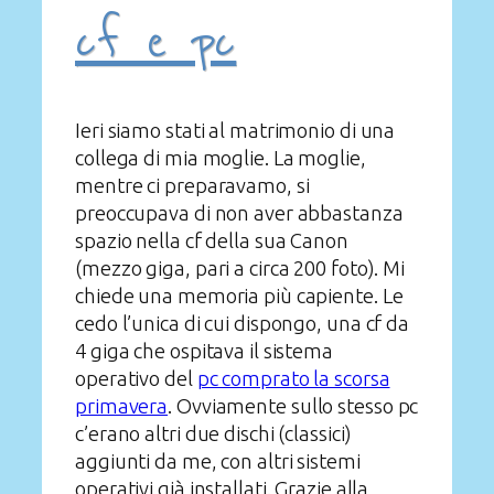
cf e pc
Ieri siamo stati al matrimonio di una
collega di mia moglie. La moglie,
mentre ci preparavamo, si
preoccupava di non aver abbastanza
spazio nella cf della sua Canon
(mezzo giga, pari a circa 200 foto). Mi
chiede una memoria più capiente. Le
cedo l’unica di cui dispongo, una cf da
4 giga che ospitava il sistema
operativo del
pc comprato la scorsa
primavera
. Ovviamente sullo stesso pc
c’erano altri due dischi (classici)
aggiunti da me, con altri sistemi
operativi già installati. Grazie alla