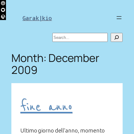
Skip
to
Garak|kio
content
Search
Month:
December
2009
fine anno
Ultimo giorno dell’anno, momento