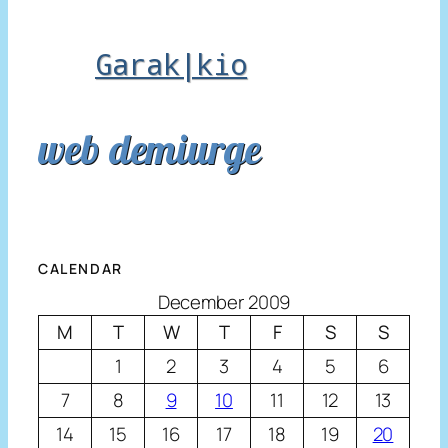
Garak|kio
web demiurge
CALENDAR
December 2009
M
T
W
T
F
S
S
1
2
3
4
5
6
7
8
9
10
11
12
13
14
15
16
17
18
19
20