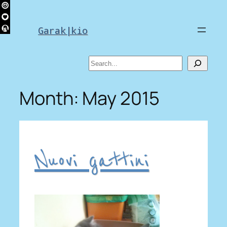
Skip
to
Garak|kio
content
Search
Month:
May 2015
Nuovi gattini