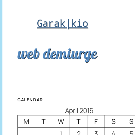
Garak|kio
web demiurge
CALENDAR
April 2015
M
T
W
T
F
S
S
1
2
3
4
5