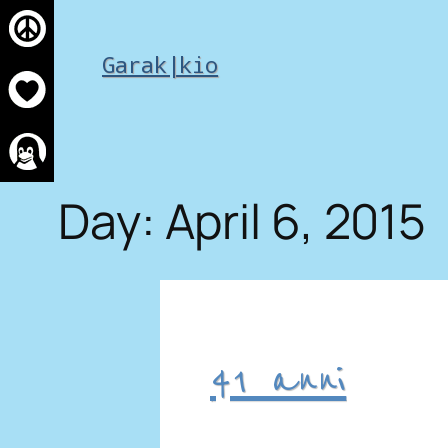
Skip
to
Garak|kio
content
Day:
April 6, 2015
41 anni