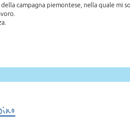
a della campagna piemontese, nella quale mi sol
avoro.
za.
ino