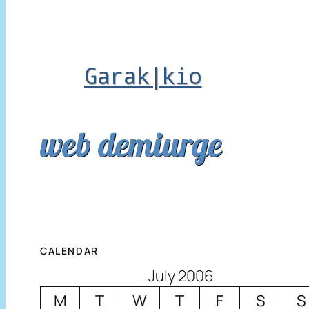
Garak|kio
web demiurge
CALENDAR
July 2006
M
T
W
T
F
S
S