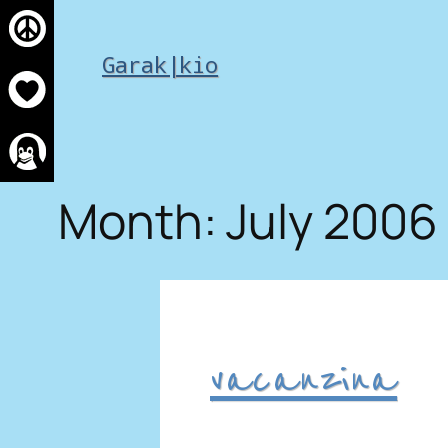
Skip
to
Garak|kio
content
Month:
July 2006
vacanzina