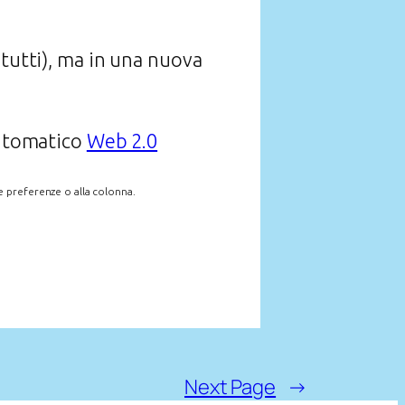
 tutti), ma in una nuova
antomatico
Web 2.0
e preferenze o alla colonna.
Next Page
→