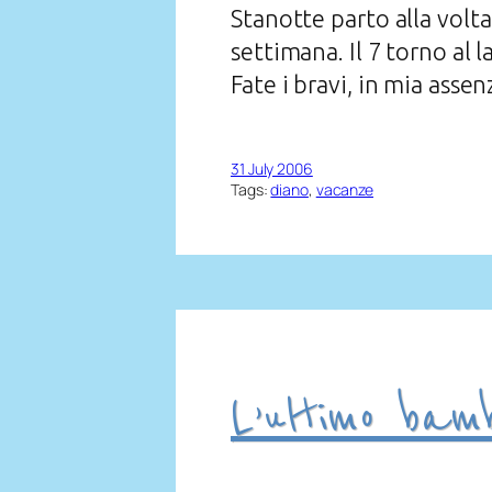
Stanotte parto alla volt
settimana. Il 7 torno al l
Fate i bravi, in mia assen
31 July 2006
Tags:
diano
, 
vacanze
L’ultimo bamb