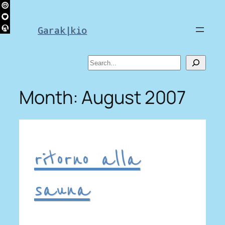
Skip
to
Garak|kio
content
Search
Month:
August 2007
ritorno alla
sauna