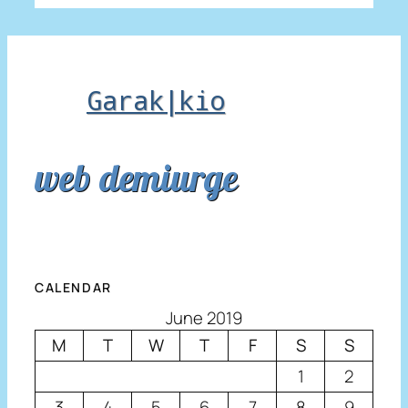
Garak|kio
web demiurge
CALENDAR
June 2019
M
T
W
T
F
S
S
1
2
3
4
5
6
7
8
9