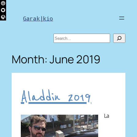
Skip
to
Garak|kio
content
Search
Month:
June 2019
Aladdin 2019
La