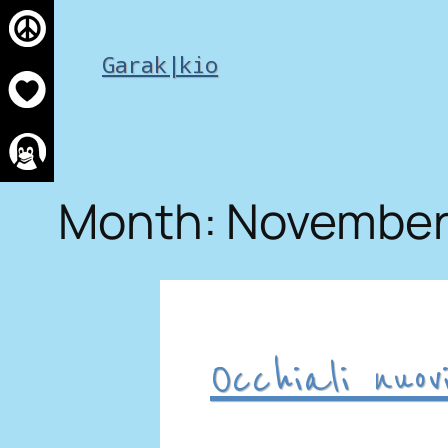
Skip
to
Garak|kio
content
Month:
November
Occhiali nuov