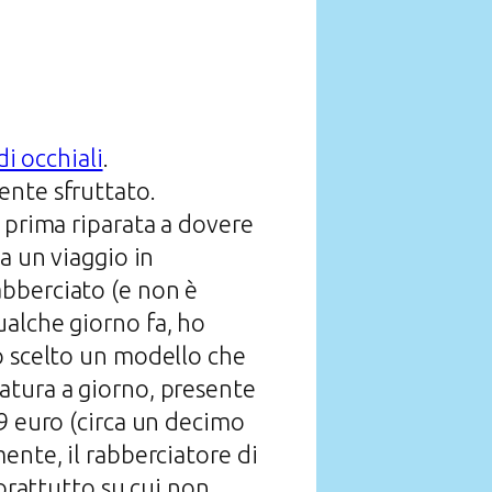
i occhiali
.
ente sfruttato.
 prima riparata a dovere
a un viaggio in
abberciato (e non è
ualche giorno fa, ho
o scelto un modello che
atura a giorno, presente
29 euro (circa un decimo
ente, il rabberciatore di
oprattutto su cui non