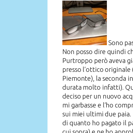
Sono pas
Non posso dire quindi ch
Purtroppo però aveva già
presso l’ottico originale
Piemonte), la seconda i
durata molto infatti). Q
deciso per un nuovo acqu
mi garbasse e l’ho compr
sui miei ultimi due paia
di quanto ho pagato il p
cui sopra) e ne ho approf