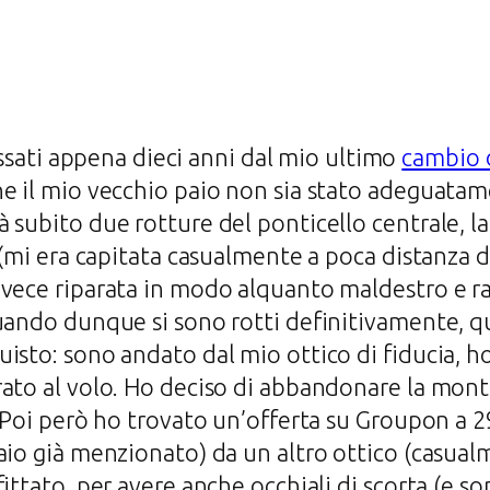
sati appena dieci anni dal mio ultimo
cambio d
e il mio vecchio paio non sia stato adeguatam
 subito due rotture del ponticello centrale, la
 (mi era capitata casualmente a poca distanza d
nvece riparata in modo alquanto maldestro e r
uando dunque si sono rotti definitivamente, q
isto: sono andato dal mio ottico di fiducia, h
ato al volo. Ho deciso di abbandonare la mont
. Poi però ho trovato un’offerta su Groupon a 
aio già menzionato) da un altro ottico (casualm
ittato, per avere anche occhiali di scorta (e s