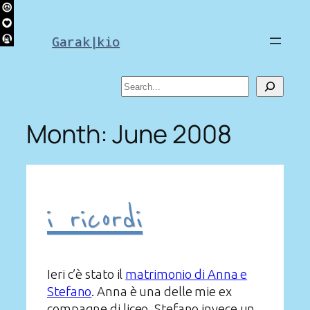
Skip
to
Garak|kio
content
Search
Month:
June 2008
i ricordi
Ieri c’è stato il
matrimonio di Anna e
Stefano
. Anna è una delle mie ex
compagne di liceo, Stefano invece un