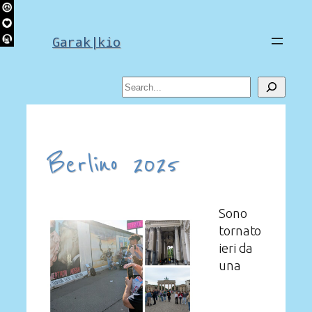
Skip
to
Garak|kio
content
Search
Berlino 2025
Sono
tornato
ieri da
una