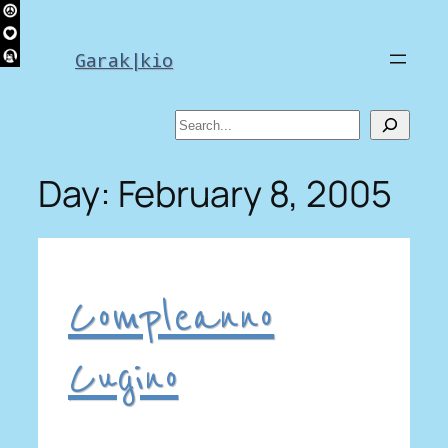
Skip
to
Garak|kio
content
Search
Day:
February 8, 2005
Compleanno
Cugino