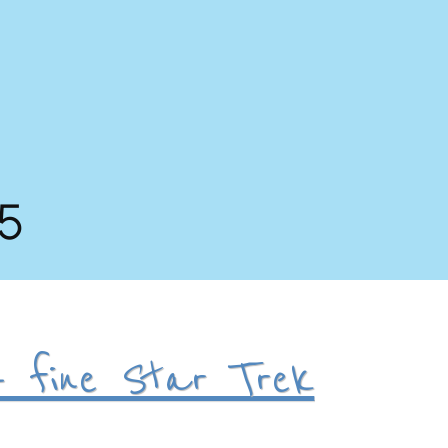
05
– fine Star Trek