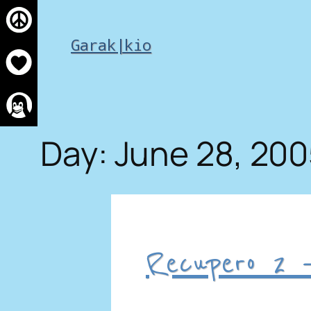
Skip
to
Garak|kio
content
Day:
June 28, 20
Recupero 2 