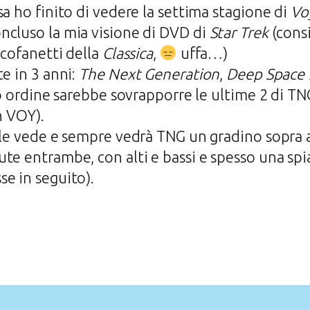
sa ho finito di vedere la settima stagione di
Vo
ncluso la mia visione di DVD di
Star Trek
(cons
 cofanetti della
Classica
,
uffa…)
e in 3 anni:
The Next Generation
,
Deep Space 
ro ordine sarebbe sovrapporre le ultime 2 di TN
n VOY).
ale vede e sempre vedrà TNG un gradino sopra a 
te entrambe, con alti e bassi e spesso una spi
e in seguito).