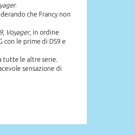
yager
.
iderando che Francy non
9
,
Voyager
, in ordine
G con le prime di DS9 e
tutte le altre serie.
acevole sensazione di