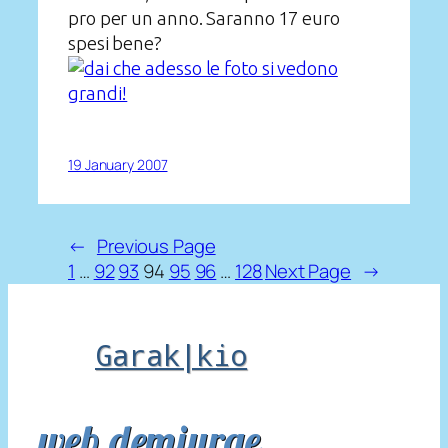
pro per un anno. Saranno 17 euro
spesi bene?
19 January 2007
←
Previous Page
1
…
92
93
94
95
96
…
128
Next Page
→
Garak|kio
web demiurge