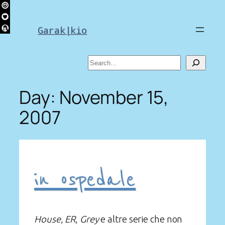
Skip
to
Garak|kio
content
Search
Day:
November 15,
2007
in ospedale
House
,
ER
,
Grey
e altre serie che non