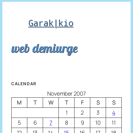
Garak|kio
web demiurge
CALENDAR
November 2007
M
T
W
T
F
S
S
1
2
3
4
5
6
7
8
9
10
11
12
13
14
15
16
17
18