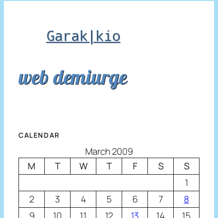
Garak|kio
web demiurge
CALENDAR
March 2009
M
T
W
T
F
S
S
1
2
3
4
5
6
7
8
9
10
11
12
13
14
15