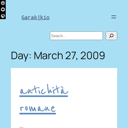
Skip
to
Garak|kio
content
Search
Day:
March 27, 2009
antichità
romane