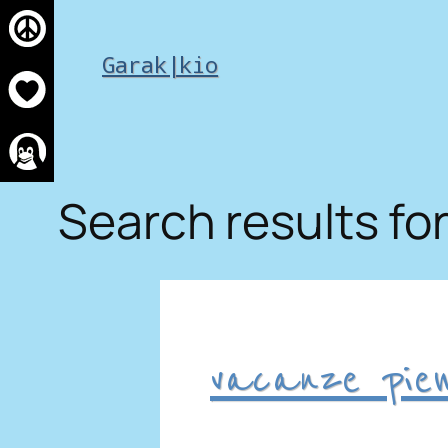
Skip
to
Garak|kio
content
Search results for
vacanze piem