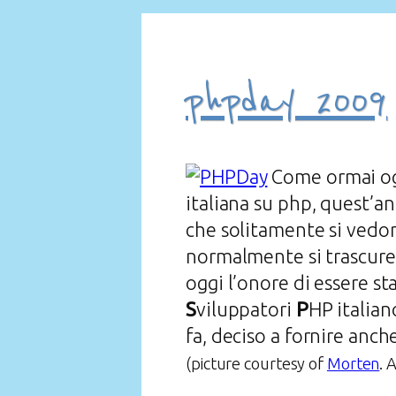
phpday 2009
Come ormai ogn
italiana su php, quest’
che solitamente si vedon
normalmente si trascurer
oggi l’onore di essere s
S
viluppatori
P
HP italian
fa, deciso a fornire anc
(picture courtesy of
Morten
. 