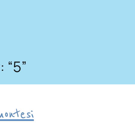
: “5”
ontesi