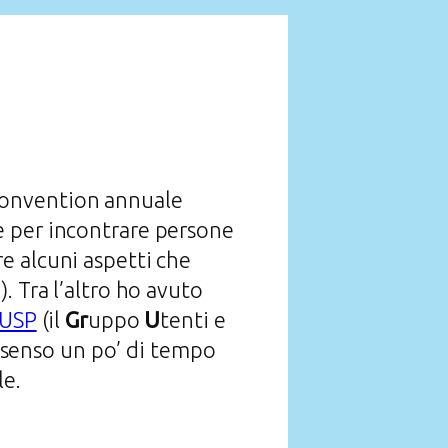
 convention annuale
e per incontrare persone
e alcuni aspetti che
. Tra l’altro ho avuto
rUSP
(il
Gr
uppo
U
tenti e
al senso un po’ di tempo
le.