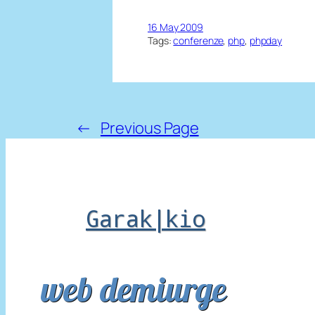
16 May 2009
Tags:
conferenze
, 
php
, 
phpday
←
Previous Page
Garak|kio
web demiurge