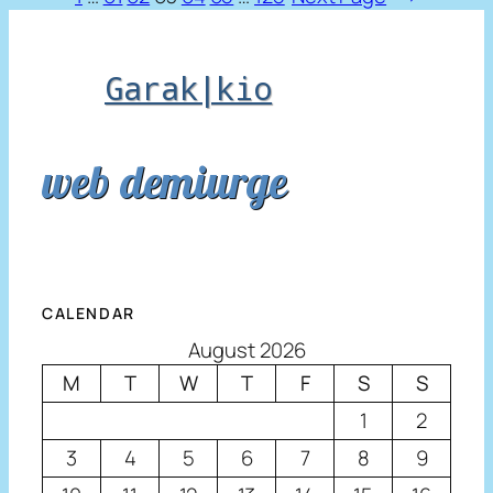
Garak|kio
web demiurge
CALENDAR
August 2026
M
T
W
T
F
S
S
1
2
3
4
5
6
7
8
9