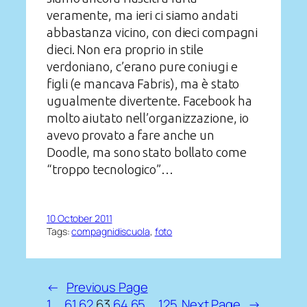
veramente, ma ieri ci siamo andati
abbastanza vicino, con dieci compagni
dieci. Non era proprio in stile
verdoniano, c’erano pure coniugi e
figli (e mancava Fabris), ma è stato
ugualmente divertente. Facebook ha
molto aiutato nell’organizzazione, io
avevo provato a fare anche un
Doodle, ma sono stato bollato come
“troppo tecnologico”…
10 October 2011
Tags:
compagnidiscuola
, 
foto
←
Previous Page
1
…
61
62
63
64
65
…
125
Next Page
→