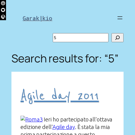
Skip
to
Garak|kio
content
Search
Search results for: “5”
Agile day 2011
Ieri ho partecipato all’ottava
edizione dell’
Agile day
. È stata la mia
prima partecipazione a questo