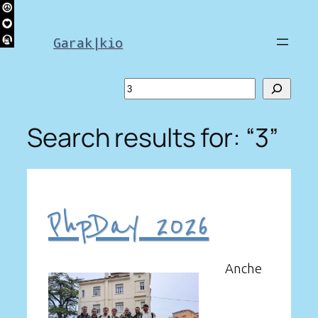
Skip
to
Garak|kio
content
Search
Search results for: “3”
PhpDay 2026
Anche