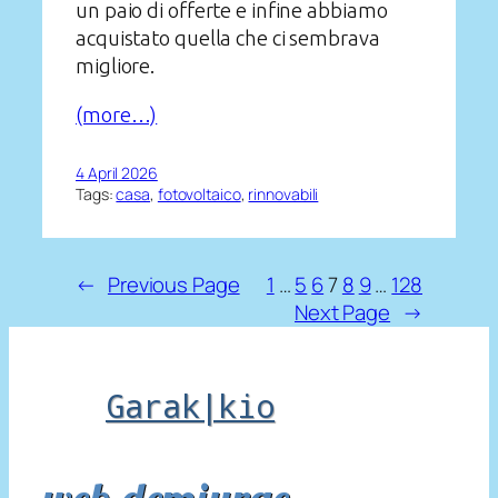
un paio di offerte e infine abbiamo
acquistato quella che ci sembrava
migliore.
(more…)
4 April 2026
Tags:
casa
, 
fotovoltaico
, 
rinnovabili
←
Previous Page
1
…
5
6
7
8
9
…
128
Next Page
→
Garak|kio